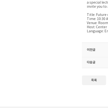
a special le
invite you to
​Title: Futur
Time: 10:30 
Venue: Room 
Host: Center
Language: En
이전글
다음글
목록