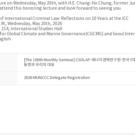
cture on Wednesday, May 20th, with H.E. Chang-Ho Chung, former Judg
 attend this honoring lecture and look forward to seeing you.
e of International Criminal Law: Reflections on 10 Years at the ICC
A.M., Wednesday, May 20th, 2026
214, International Studies Hall
 for Global Climate and Marine Governance(CGCMG) and Seoul Inte
glish
[The 100th Monthly Seminar] CSDLAP-에너지경제연구
동향과 우리의 대응
2026 MUNCCC Delegate Registration