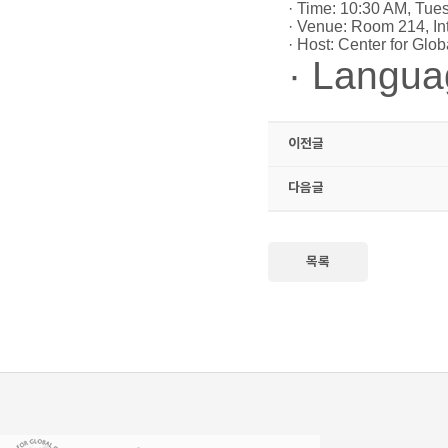
· Time: 10:30 AM, Tue
· Venue: Room 214, Int
· Host: Center for Gl
· Langua
이전글
다음글
목록